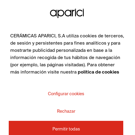
collezione.
CERÁMICAS APARICI, S.A utiliza cookies de terceros,
VEDI COLLEZIONE
de sesión y persistentes para fines analíticos y para
mostrarte publicidad personalizada en base a la
información recogida de tus hábitos de navegación
(por ejemplo, las páginas visitadas). Para obtener
más información visite nuestra
política de cookies
DESIDERI PARLARE CON
Configurar cookies
UN
?
CONSULENTE
Rechazar
Contatta il team di specialisti in piastrelle di Apavisa
Porcelánico. Ti forniremo consulenza e tutte le risposte
Permitir todas