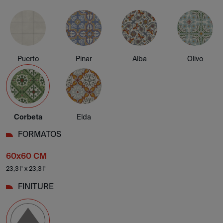
Puerto
Pinar
Alba
Olivo
Corbeta
Elda
FORMATOS
60x60 CM
23,31' x 23,31'
FINITURE