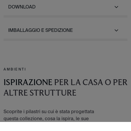
DOWNLOAD
IMBALLAGGIO E SPEDIZIONE
AMBIENTI
ISPIRAZIONE
PER LA CASA O PER
ALTRE STRUTTURE
Scoprite i pilastri su cui è stata progettata
questa collezione, cosa la ispira, le sue
atmosfere e tutte le piastrelle della