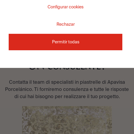
Configurar cookies
Rechazar
Permitir todas
DESIDERI PARLARE CON
UN
?
CONSULENTE
Contatta il team di specialisti in piastrelle di Apavisa
Porcelánico. Ti forniremo consulenza e tutte le risposte
di cui hai bisogno per realizzare il tuo progetto.