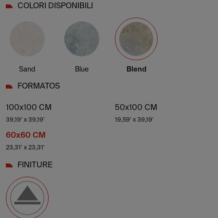
COLORI DISPONIBILI
Sand
Blue
Blend
FORMATOS
100x100 CM
50x100 CM
39,19' x 39,19'
19,59' x 39,19'
60x60 CM
23,31' x 23,31'
FINITURE