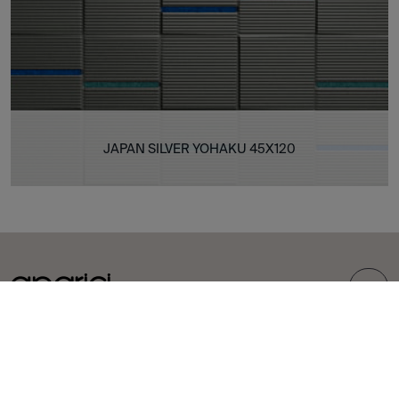
JAPAN SILVER YOHAKU 45X120
TOP
COLLEZIONI
PIASTRELLE
Carpet
Gres porcellanato