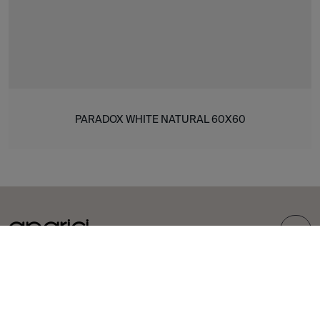
PARADOX WHITE NATURAL 60X60
TOP
COLLEZIONI
PIASTRELLE
Carpet
Gres porcellanato