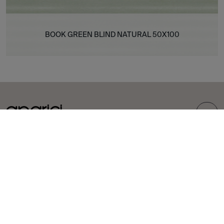
BOOK GREEN BLIND NATURAL 50X100
TOP
COLLEZIONI
PIASTRELLE
Carpet
Gres porcellanato
Bohemian
Rivestimenti
Corten
Esterni
Evoke
Aspetto cemento