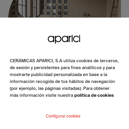
Danube Ivory Natural 60X60
CERÁMICAS APARICI, S.A utiliza cookies de terceros,
de sesión y persistentes para fines analíticos y para
mostrarte publicidad personalizada en base a la
información recogida de tus hábitos de navegación
(por ejemplo, las páginas visitadas). Para obtener
VEDI COLLEZIONE
más información visite nuestra
política de cookies
Configurar cookies