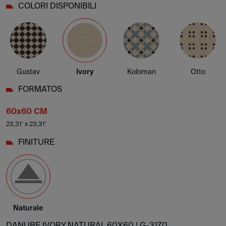
COLORI DISPONIBILI
Gustav
Ivory
Koloman
Otto
FORMATOS
60x60 CM
23,31' x 23,31'
FINITURE
Naturale
DANUBE IVORY NATURAL 60X60 |
G-3170