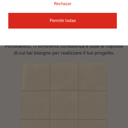
Rechazar
DESIDERI PARLARE CON
Permitir todas
UN
?
CONSULENTE
Contatta il team di specialisti in piastrelle di Apavisa
Porcelánico. Ti forniremo consulenza e tutte le risposte
di cui hai bisogno per realizzare il tuo progetto.