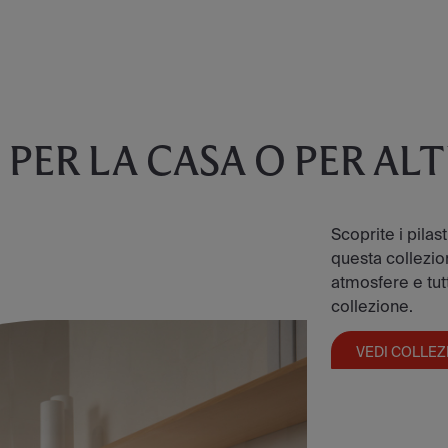
E
PER LA CASA O PER AL
Scoprite i pilas
questa collezion
atmosfere e tutt
collezione.
VEDI COLLEZ