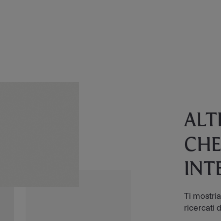
ALT
CHE
INT
Ti mostri
ricercati d