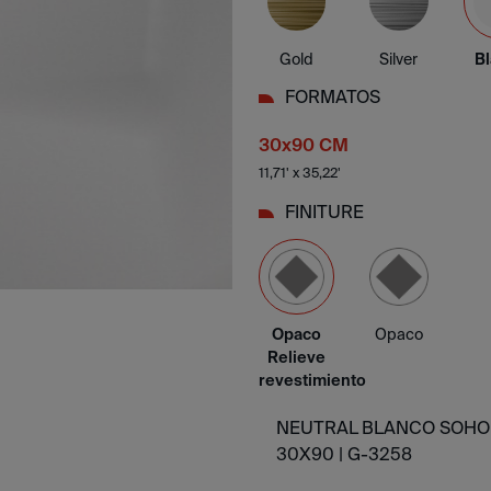
Gold
Silver
B
FORMATOS
30x90 CM
11,71' x 35,22'
FINITURE
Opaco
Opaco
Relieve
revestimiento
NEUTRAL BLANCO SOHO
30X90 |
G-3258