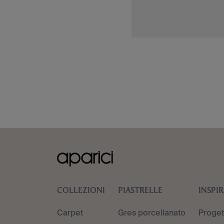
COLLEZIONI
PIASTRELLE
INSPI
Carpet
Gres porcellanato
Proget