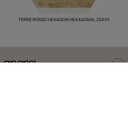
TERRE ROSSO HEXAGON HEXAGONAL 25X30
TOP
COLLEZIONI
PIASTRELLE
Carpet
Gres porcellanato
Bohemian
Rivestimenti
Corten
Esterni
Evoke
Aspetto cemento