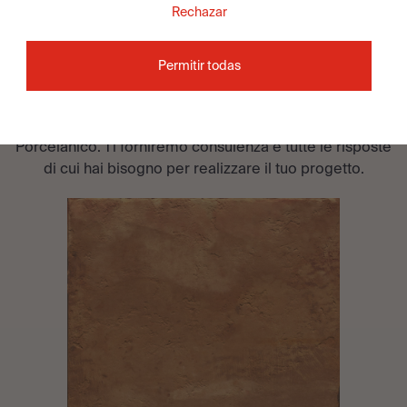
Rechazar
DESIDERI PARLARE CON
Permitir todas
UN
?
CONSULENTE
Contatta il team di specialisti in piastrelle di Apavisa
Porcelánico. Ti forniremo consulenza e tutte le risposte
di cui hai bisogno per realizzare il tuo progetto.