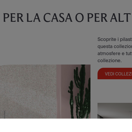
E
PER LA CASA O PER AL
Scoprite i pilas
questa collezion
atmosfere e tutt
collezione.
VEDI COLLEZ