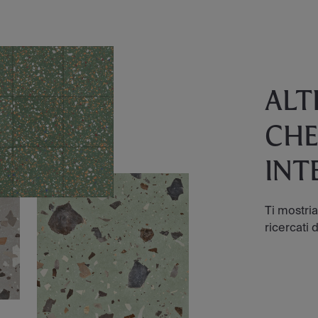
ALT
CHE
INT
Ti mostri
ricercati d