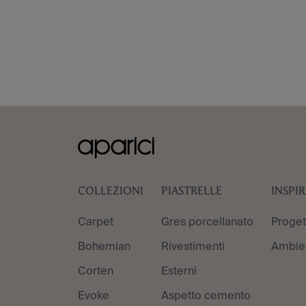
COLLEZIONI
PIASTRELLE
INSPI
Carpet
Gres porcellanato
Proget
Bohemian
Rivestimenti
Ambien
Corten
Esterni
Evoke
Aspetto cemento