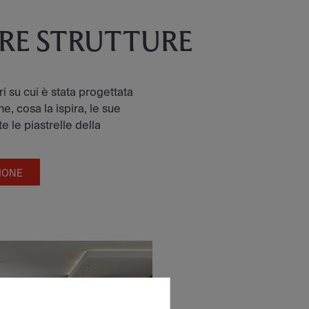
TRE STRUTTURE
tri su cui è stata progettata
e, cosa la ispira, le sue
e le piastrelle della
IONE