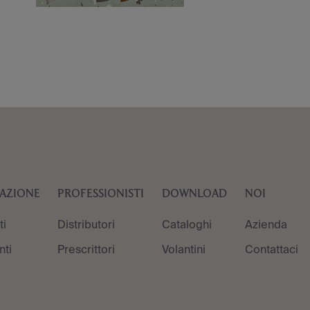
RAZIONE
PROFESSIONISTI
DOWNLOAD
NOI
ti
Distributori
Cataloghi
Azienda
ti
Prescrittori
Volantini
Contattaci