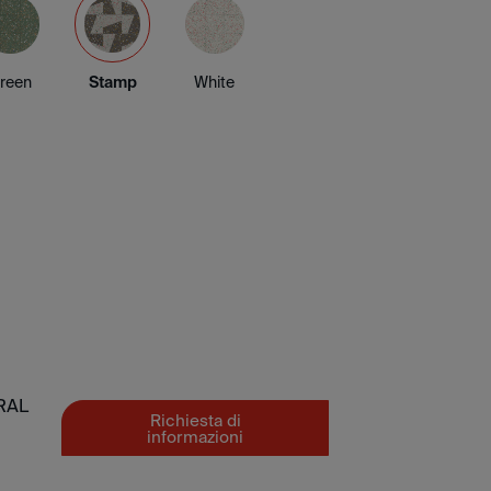
reen
Stamp
White
RAL
Richiesta di
informazioni