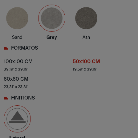
Sand
Grey
Ash
FORMATOS
100x100 CM
50x100 CM
39,19' x 39,19'
19,59' x 39,19'
60x60 CM
23,31' x 23,31'
FINITIONS