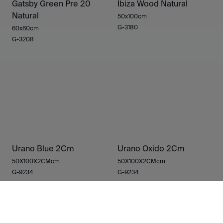
Gatsby Green Pre 20
Ibiza Wood Natural
Natural
50x100cm
G-3180
60x60cm
G-3208
Urano Blue 2Cm
Urano Oxido 2Cm
50X100X2CMcm
50X100X2CMcm
G-9234
G-9234