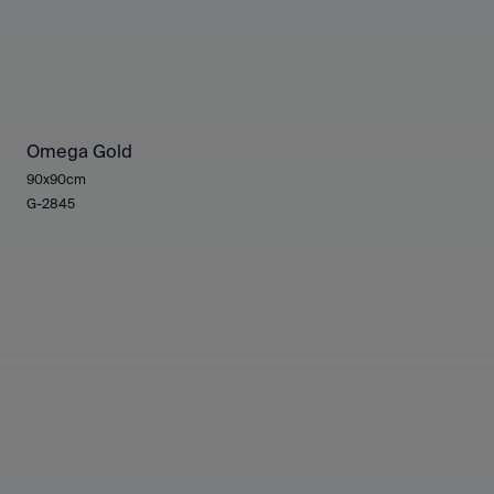
Omega Gold
90x90cm
G-2845