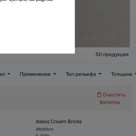
50
продукция
ал
Применение
Тип рельефа
Толщина
Очистить
фильтры
Assos Cream Bricks
45x120cm
G-3230