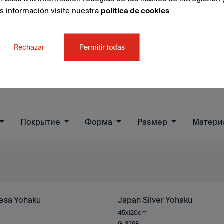
ás información visite nuestra
política de cookies
Rechazar
Permitir todas
Покрытие
Форма
Размер
Матери
esa Yohaku
Japan Silver Yohaku
45x120cm
G-3298