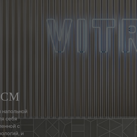
0СМ
й напольной
ля себя
ленной с
ологий, и