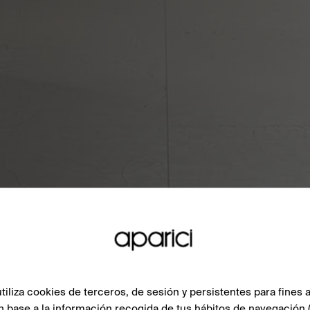
liza cookies de terceros, de sesión y persistentes para fines a
n base a la información recogida de tus hábitos de navegación 