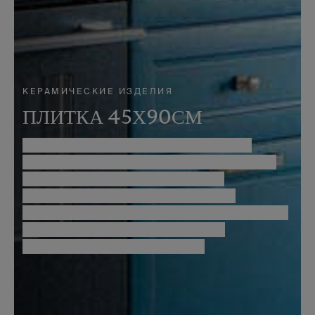
КЕРАМИЧЕСКИЕ ИЗДЕЛИЯ
ПЛИТКА 45Х90СМ
Позвольте себе вдохновиться каталогом
керамической напольной и настенной плитки
Aparici. Откройте для себя широкий
ассортимент плитки, изготовленной с
использованием самых передовых технологий,
и отфильтруйте ее в соответствии с
потребностями вашего проекта.