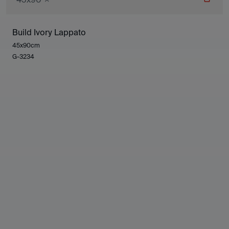
Build Ivory Lappato
45x90cm
G-3234