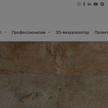
3D-визуализатор
Проек
во
Профессионалам
l 25X100