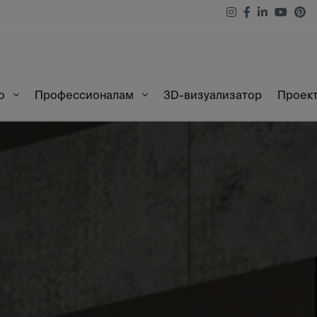
3D-визуализатор
Проек
во
Профессионалам
60X60