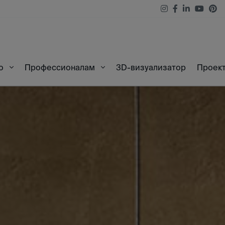
3D-визуализатор
Проек
во
Профессионалам
 50X100