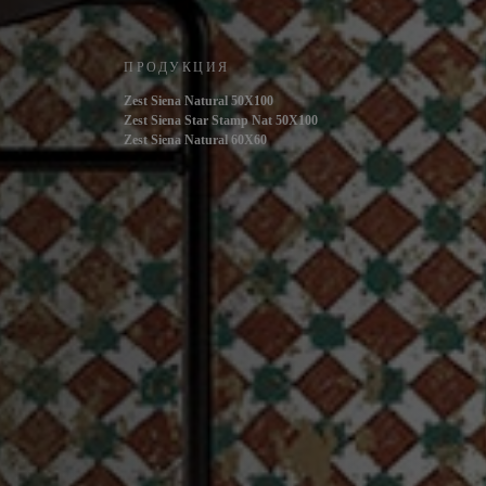
ПРОДУКЦИЯ
Zest Siena Natural 50X100
Zest Siena Star Stamp Nat 50X100
Zest Siena Natural 60X60