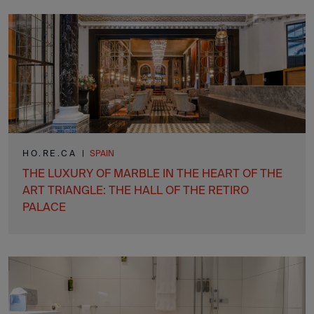
HO.RE.CA
|
SPAIN
THE LUXURY OF MARBLE IN THE HEART OF THE
ART TRIANGLE: THE HALL OF THE RETIRO
PALACE