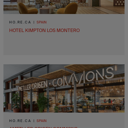
HO.RE.CA
|
SPAIN
HOTEL KIMPTON LOS MONTERO
HO.RE.CA
|
SPAIN