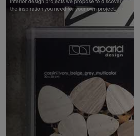
interior design projects we propose to discover
the inspiration you need for your own project.