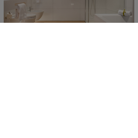
HO.RE.CA
|
SPAIN
HIGH-GLOSS COATINGS AT THE MARQUESA
PALACE