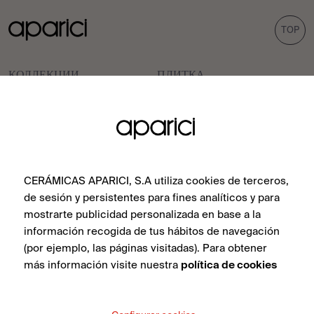
TOP
КОЛЛЕКЦИИ
ПЛИТКА
Carpet
Порцелян
Bohemian
Облицовка
Corten
Наружные покрытия
CERÁMICAS APARICI, S.A utiliza cookies de terceros,
Evoke
Вид цемента
de sesión y persistentes para fines analíticos y para
Терраццо-вид
mostrarte publicidad personalizada en base a la
información recogida de tus hábitos de navegación
Шестиугольные
(por ejemplo, las páginas visitadas). Para obtener
más información visite nuestra
política de cookies
ВДОХНОВЕНИЕ
ПРОФЕССИОНАЛЫ
Проекты
Дистрибьюторы