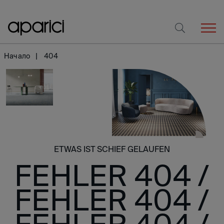
Начало
404
ETWAS IST SCHIEF GELAUFEN
FEHLER 404 /
FEHLER 404 /