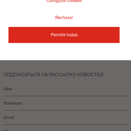
Configurar cookies
Обстановка
Специалисты-
консультанты
Rechazar
ЗАГРУЗКИ
МЫ
Permitir todas
Каталоги
Компания
Брошюры
Свяжитесь с нами
ПОДПИСАТЬСЯ НА РАССЫЛКУ НОВОСТЕЙ