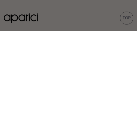
TOP
КОЛЛЕКЦИИ
ПЛИТКА
Carpet
Порцелян
Bohemian
Облицовка
Corten
Наружные покрытия
Evoke
Вид цемента
Терраццо-вид
Шестиугольные
ВДОХНОВЕНИЕ
ПРОФЕССИОНАЛЫ
Проекты
Дистрибьюторы