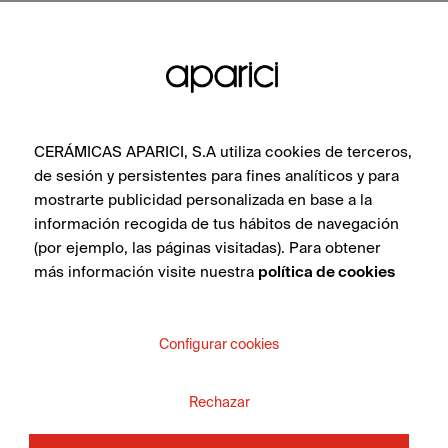
ПОСМОТРЕТЬ КОЛЛЕКЦИЮ
CERÁMICAS APARICI, S.A utiliza cookies de terceros,
de sesión y persistentes para fines analíticos y para
mostrarte publicidad personalizada en base a la
ХОТИТЕ
información recogida de tus hábitos de navegación
(por ejemplo, las páginas visitadas). Para obtener
ПОБЕСЕДОВАТЬ С
más información visite nuestra
política de cookies
?
КОНСУЛЬТАНТОМ
Configurar cookies
Свяжитесь с командой специалистов Apavisa
Porcelánico. Мы проконсультируем Вас и поможем со
Rechazar
всем, что нужно для реализации проекта.