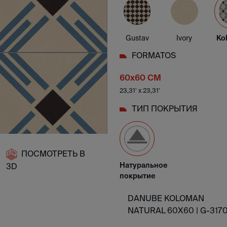
Gustav
Ivory
Ko
FORMATOS
60x60 CM
23,31' x 23,31'
ТИП ПОКРЫТИЯ
ПОСМОТРЕТЬ В
Натуральное
3D
покрытие
DANUBE KOLOMAN
NATURAL 60X60 |
G-317