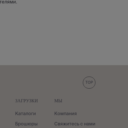
телями.
TOP
ЗАГРУЗКИ
МЫ
Каталоги
Компания
Брошюры
Свяжитесь с нами