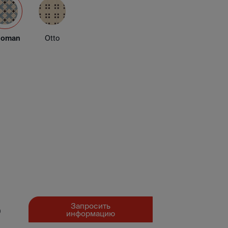
loman
Otto
Запросить
0
информацию