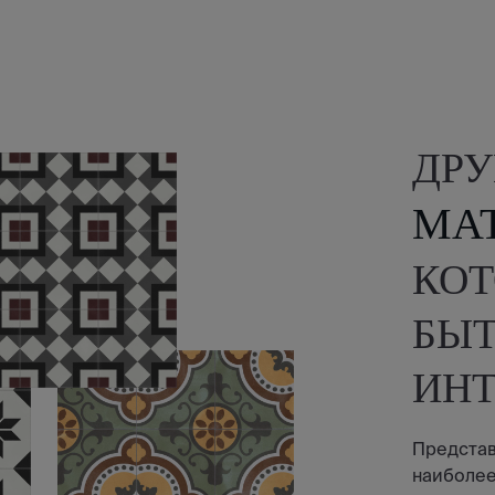
ДРУ
МА
КОТ
БЫТ
ИН
Представ
наиболее