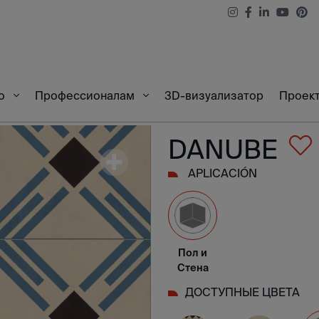
3D-визуализатор
Проек
во
Профессионалам
0X60
DANUBE
APLICACIÓN
Пол и
Стена
ДОСТУПНЫЕ ЦВЕТА