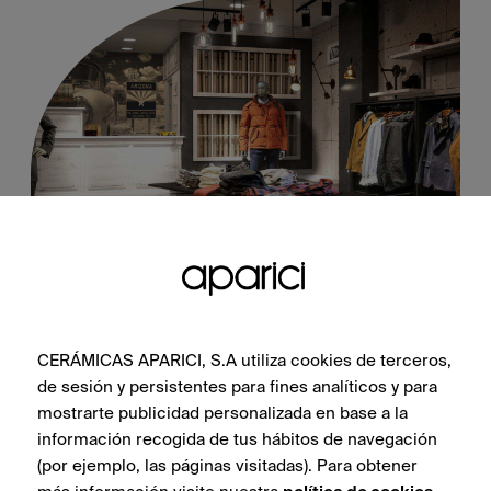
Kilim Black Natural 60X60
CERÁMICAS APARICI, S.A utiliza cookies de terceros,
de sesión y persistentes para fines analíticos y para
mostrarte publicidad personalizada en base a la
ПОСМОТРЕТЬ КОЛЛЕКЦИЮ
información recogida de tus hábitos de navegación
(por ejemplo, las páginas visitadas). Para obtener