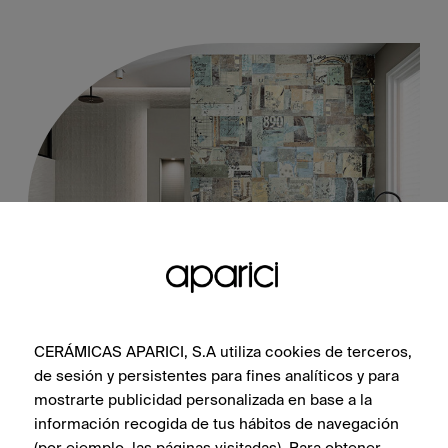
Norway Oak Natural 16X100
CERÁMICAS APARICI, S.A utiliza cookies de terceros,
de sesión y persistentes para fines analíticos y para
mostrarte publicidad personalizada en base a la
información recogida de tus hábitos de navegación
ПОСМОТРЕТЬ КОЛЛЕКЦИЮ
(por ejemplo, las páginas visitadas). Para obtener