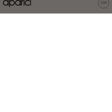
TOP
КОЛЛЕКЦИИ
ПЛИТКА
Carpet
Порцелян
Bohemian
Облицовка
Corten
Наружные покрытия
Evoke
Вид цемента
Терраццо-вид
Шестиугольные
ВДОХНОВЕНИЕ
ПРОФЕССИОНАЛЫ
Проекты
Дистрибьюторы
Обстановка
Специалисты-